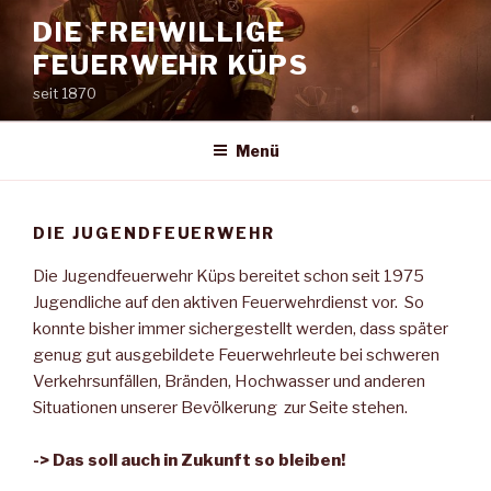
Zum
DIE FREIWILLIGE
Inhalt
FEUERWEHR KÜPS
springen
seit 1870
Menü
DIE JUGENDFEUERWEHR
Die Jugendfeuerwehr Küps bereitet schon seit 1975
Jugendliche auf den aktiven Feuerwehrdienst vor. So
konnte bisher immer sichergestellt werden, dass später
genug gut ausgebildete Feuerwehrleute bei schweren
Verkehrsunfällen, Bränden, Hochwasser und anderen
Situationen unserer Bevölkerung zur Seite stehen.
-> Das soll auch in Zukunft so bleiben!