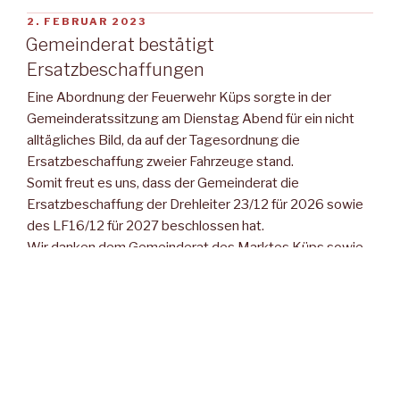
VERÖFFENTLICHT
2. FEBRUAR 2023
AM
Gemeinderat bestätigt
Ersatzbeschaffungen
Eine Abordnung der Feuerwehr Küps sorgte in der
Gemeinderatssitzung am Dienstag Abend für ein nicht
alltägliches Bild, da auf der Tagesordnung die
Ersatzbeschaffung zweier Fahrzeuge stand.
Somit freut es uns, dass der Gemeinderat die
Ersatzbeschaffung der Drehleiter 23/12 für 2026 sowie
des LF16/12 für 2027 beschlossen hat.
Wir danken dem Gemeinderat des Marktes Küps sowie
unserem ersten Bürgermeister Bernd Rebhan für diesen
für uns wichtigen Schritt in die Zukunft des Fuhrparks der
Feuerwehr Küps.
VERÖFFENTLICHT
28. MÄRZ 2020